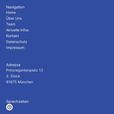
e
t
b
t
Navigation
o
e
Home
o
r
Über Uns
k
Team
Aktuelle Infos
Kontakt
Datenschutz
Impressum
Adresse
Prinzregentenplatz 13
3. Stock
81675 München
Sprechzeiten