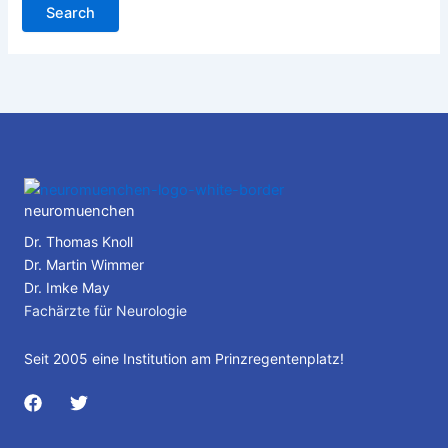
neuromuenchen
Dr. Thomas Knoll
Dr. Martin Wimmer
Dr. Imke May
Fachärzte für Neurologie
Seit 2005 eine Institution am Prinzregentenplatz!
F
T
a
w
c
i