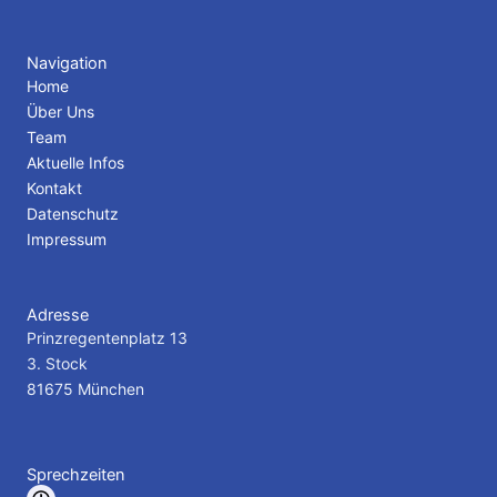
a
w
c
i
e
t
b
t
Navigation
o
e
Home
o
r
Über Uns
k
Team
Aktuelle Infos
Kontakt
Datenschutz
Impressum
Adresse
Prinzregentenplatz 13
3. Stock
81675 München
Sprechzeiten