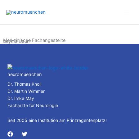
Skip
to
content
Medizinische Fachangestellte
Seyma Uzun
neuromuenchen
Dr. Thomas Knoll
Dr. Martin Wimmer
Dr. Imke May
Fachärzte für Neurologie
Seit 2005 eine Institution am Prinzregentenplatz!
F
T